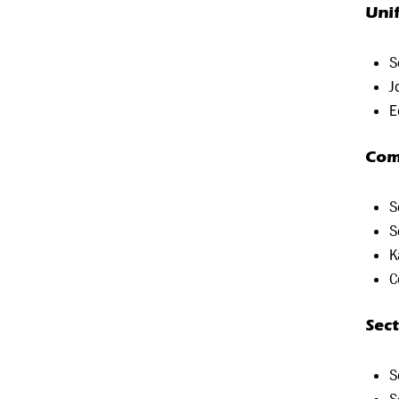
Uni
S
J
E
Com
S
S
K
C
Sec
S