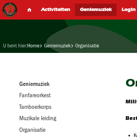
U bent hier:
Home
Geniemuziek
Organisatie
O
Geniemuziek
Fanfareorkest
Mil
Tamboerkorps
Muzikale leiding
Bes
Organisatie
K