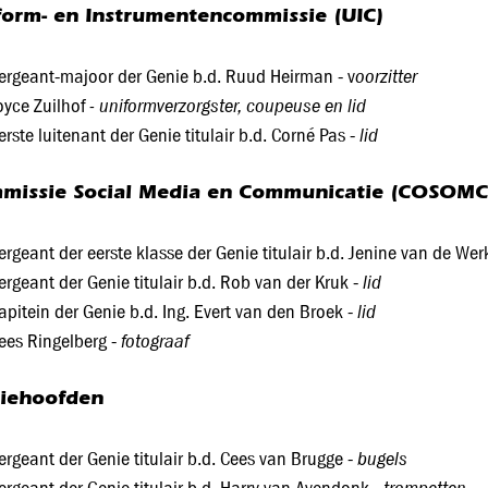
form- en Instrumentencommissie (UIC)
oorzitter
ergeant-majoor der Genie b.d. Ruud Heirman - v
- uniformverzorgster, coupeuse en lid
oyce Zuilhof
lid
erste luitenant der Genie titulair b.d. Corné Pas -
missie Social Media en Communicatie (COSOM
ergeant der eerste klasse der Genie titulair b.d. Jenine van de Wer
lid
ergeant der Genie titulair b.d. Rob van der Kruk -
lid
apitein der Genie b.d. Ing. Evert van den Broek -
fotograaf
ees Ringelberg -
tiehoofden
bugels
ergeant der Genie titulair b.d. Cees van Brugge -