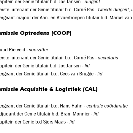
dirigent
apitein der Genie titulair b.d. Jos Jansen -
- tweede dirigent,
erste luitenant der Genie titulair b.d. Corné Pas
ergeant-majoor der Aan- en Afvoertroepen titulair b.d. Marcel va
missie Optredens (COOP)
oorzitter
uud Rietveld - v
- secretaris
erste luitenant der Genie titulair b.d. Corné Pas
lid
apitein der Genie titulair b.d. Jos Jansen -
- lid
ergeant der Genie titulair b.d. Cees van Brugge
missie Acquisitie & Logistiek (CAL)
centrale coördinatie
ergeant der Genie titulair b.d. Hans Hahn -
lid
djudant der Genie titulair b.d. Bram Monnier -
lid
apitein der Genie b.d Sjors Maas -