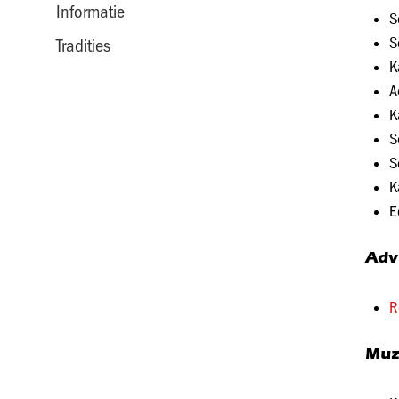
Informatie
S
S
Tradities
K
A
K
S
S
K
E
Adv
R
Muz