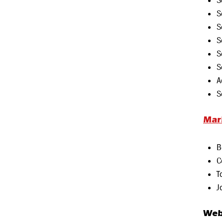
S
S
S
S
S
S
A
S
Mar
B
C
T
J
Web