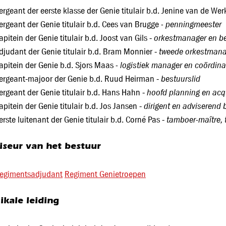
ergeant der eerste klasse der Genie titulair b.d. Jenine van de We
- penningmeester
ergeant der Genie titulair b.d. Cees van Brugge
orkestmanager en be
apitein der Genie titulair b.d. Joost van Gils -
tweede orkestmana
djudant der Genie titulair b.d. Bram Monnier -
- logistiek manager en coördina
apitein der Genie b.d. Sjors Maas
bestuurslid
ergeant-majoor der Genie b.d. Ruud Heirman -
hoofd planning en acqu
ergeant der Genie titulair b.d. Hans Hahn -
dirigent en adviserend 
apitein der Genie titulair b.d. Jos Jansen -
tamboer-maître, 
erste luitenant der Genie titulair b.d. Corné Pas -
iseur van het bestuur
egimentsadjudant
Regiment Genietroepen
ikale leiding