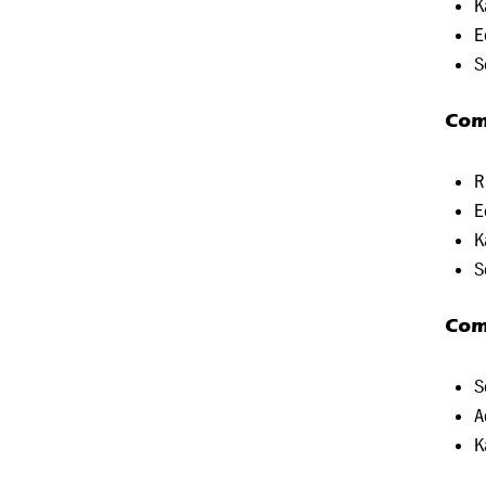
K
E
S
Com
R
E
K
S
Com
S
A
K