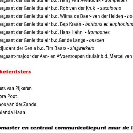
trompetten
ergeant der Genie titulair b.d. Harry van Avendonk -
saxofoons
ergeant der Genie titulair b.d. Rob van der Kruk -
ho
ergeant der Genie titulair b.d. Wilma de Baar- van der Heiden -
baritons en euphoniu
ergeant der Genie titulair b.d. Bep Kraan -
trombones
ergeant der Genie titulair b.d. Hans Hahn -
bassen
ergeant der Genie titulair b.d.Ger de Lange -
slagwerkers
djudant der Genie b.d. Tim Baars -
ergeant-majoor der Aan- en Afvoertroepen titulair b.d. Marcel va
ketentsters
ets van Pijkeren
ora Poot
oos van der Zande
olanda Haan
master en centraal communicatiepunt naar de 