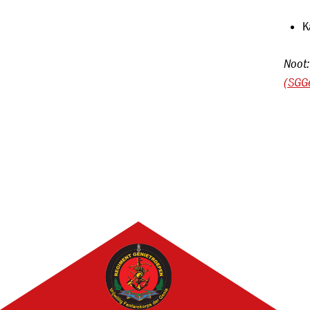
K
Noot:
(SGG