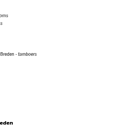
orns
ms
tamboers
n Breden -
leden