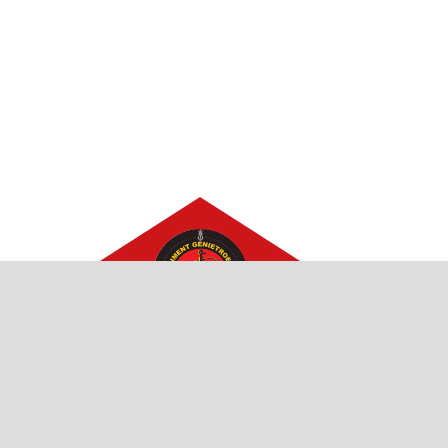
Vrijwillig Fanfarekorps der Genie
Korps samengesteld uit oud-leden van de Geniekapel (periode
1952-1995) en haar huidige sympathisanten.