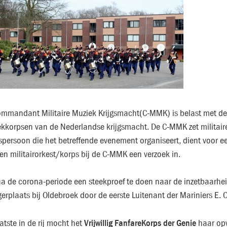
mmandant Militaire Muziek Krijgsmacht(C-MMK) is belast met de 
kkorpsen van de Nederlandse krijgsmacht. De C-MMK zet militaire
spersoon die het betreffende evenement organiseert, dient voor
en militairorkest/korps bij de C-MMK een verzoek in.
 de corona-periode een steekproef te doen naar de inzetbaarheid
gerplaats bij Oldebroek door de eerste Luitenant der Mariniers E
Vrijwillig FanfareKorps der Genie
aatste in de rij mocht het
haar opw