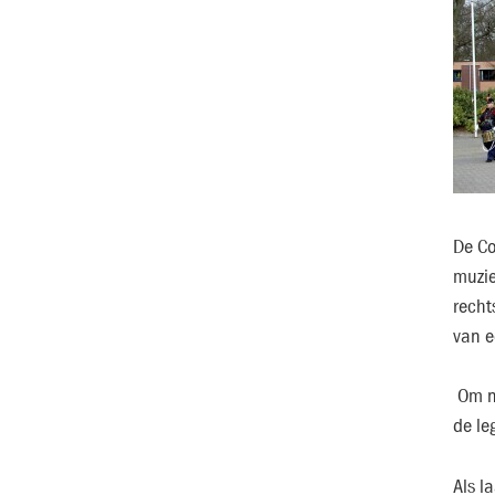
De Co
muzie
recht
van e
Om na
de le
Als l