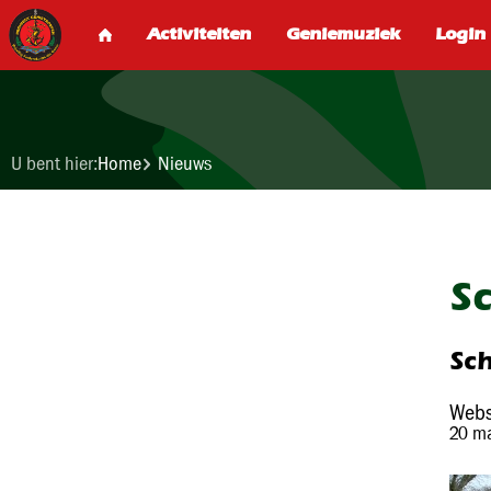
U bent hier:
Home
Nieuws
S
Sc
Webs
20 m