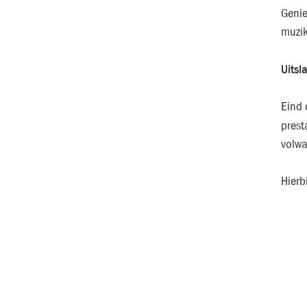
Genie
muzik
Uitsl
Eind 
prest
volwa
Hierb