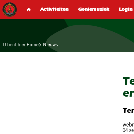
U bent hier:
Home
Nieuws
T
e
Te
webm
04 s