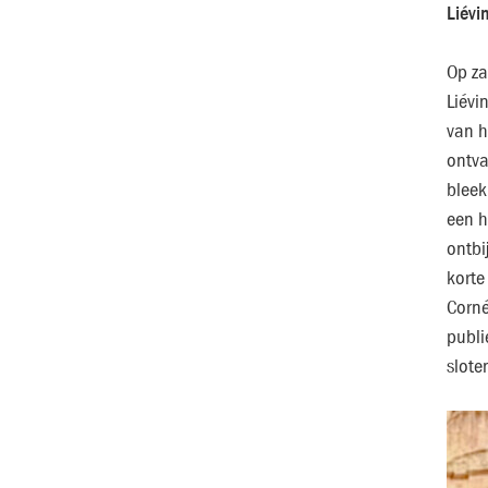
Liévi
Op za
Liévi
van h
ontva
bleek
een h
ontbi
korte
Corné
publi
slote