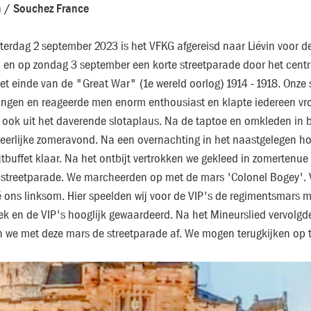
n / Souchez France
terdag 2 september 2023 is het VFKG afgereisd naar Liévin voor d
n en op zondag 3 september een korte streetparade door het centr
et einde van de "Great War" (1e wereld oorlog) 1914 - 1918. Onze 
ngen en reageerde men enorm enthousiast en klapte iedereen vro
 ook uit het daverende slotaplaus. Na de taptoe en omkleden in b
eerlijke zomeravond. Na een overnachting in het naastgelegen hot
jtbuffet klaar. Na het ontbijt vertrokken we gekleed in zomerten
 streetparade. We marcheerden op met de mars 'Colonel Bogey'. V
 ons linksom. Hier speelden wij voor de VIP's de regimentsmars m
ek en de VIP's hooglijk gewaardeerd. Na het Mineurslied vervolgd
n we met deze mars de streetparade af. We mogen terugkijken op 