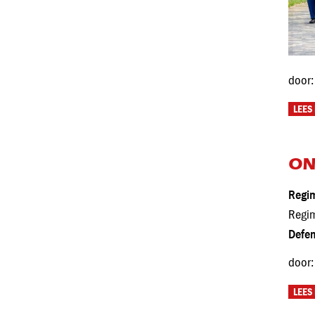
door:
LEES
ON
Regi
Regim
Defen
door:
LEES