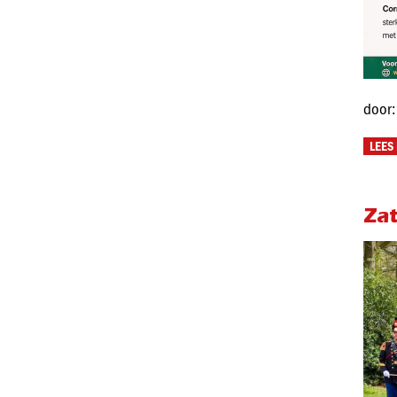
door:
LEES
Za