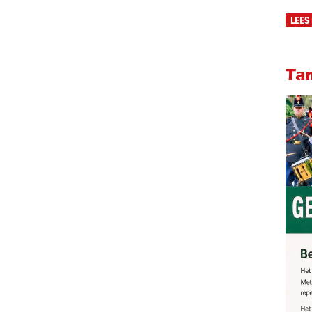
LEES
Ta