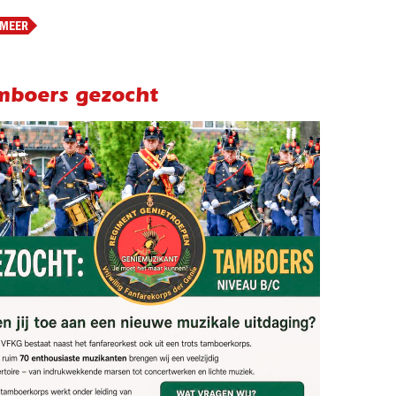
 MEER
mboers gezocht