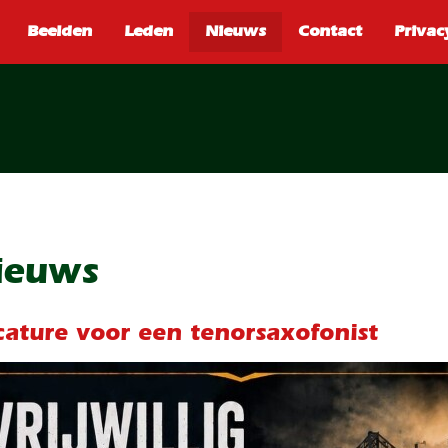
SEARCH
ieuws
ature voor een tenorsaxofonist